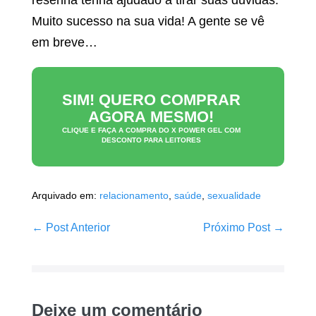
resenha tenha ajudado a tirar suas dúvidas.
Muito sucesso na sua vida! A gente se vê
em breve…
SIM! QUERO COMPRAR
AGORA MESMO!
CLIQUE E FAÇA A COMPRA DO
X POWER GEL
COM
DESCONTO PARA LEITORES
Arquivado em:
relacionamento
,
saúde
,
sexualidade
Navegação
← Post Anterior
Próximo Post →
de
post
Deixe um comentário