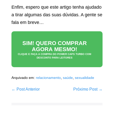
Enfim, espero que este artigo tenha ajudado
a tirar algumas das suas dúvidas. A gente se
fala em breve…
SIM! QUERO COMPRAR
AGORA MESMO!
CLIQUE E FAÇA A COMPRA DO
POWER CAPS TURBO
COM
DESCONTO PARA LEITORES
Arquivado em:
relacionamento
,
saúde
,
sexualidade
Navegação
← Post Anterior
Próximo Post →
de
post