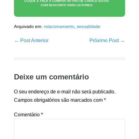
CLIQUE E FAÇA A COMPRA DO
PAU DE CAVALO GOTAS
COM DESCONTO PARA LEITORES
Arquivado em:
relacionamento
,
sexualidade
Navegação
← Post Anterior
Próximo Post →
de
post
Deixe um comentário
O seu endereço de e-mail não será publicado.
Campos obrigatórios são marcados com
*
Comentário
*