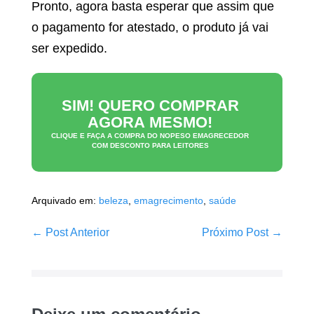
Pronto, agora basta esperar que assim que
o pagamento for atestado, o produto já vai
ser expedido.
SIM! QUERO COMPRAR
AGORA MESMO!
CLIQUE E FAÇA A COMPRA DO
NOPESO EMAGRECEDOR
COM DESCONTO PARA LEITORES
Arquivado em:
beleza
,
emagrecimento
,
saúde
Navegação
← Post Anterior
Próximo Post →
de
post