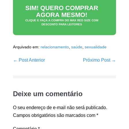
SIM! QUERO COMPRAR
AGORA MESMO!
CLIQUE E FAÇA A COMPRA DO
MAX RED SIZE
COM
DESCONTO PARA LEITORES
Arquivado em:
relacionamento
,
saúde
,
sexualidade
Navegação
← Post Anterior
Próximo Post →
de
post
Deixe um comentário
O seu endereço de e-mail não será publicado.
Campos obrigatórios são marcados com
*
Comentário
*