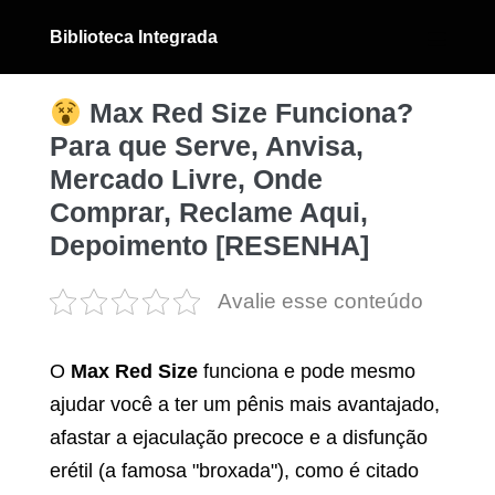
Ir
Biblioteca Integrada
para
Alternân
menu
o
conteúdo
Max Red Size Funciona?
Para que Serve, Anvisa,
Mercado Livre, Onde
Comprar, Reclame Aqui,
Depoimento [RESENHA]
Avalie esse conteúdo
O
Max Red Size
funciona e pode mesmo
ajudar você a ter um pênis mais avantajado,
afastar a ejaculação precoce e a disfunção
erétil (a famosa "broxada"), como é citado