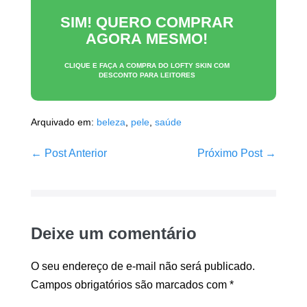
SIM! QUERO COMPRAR
AGORA MESMO!
CLIQUE E FAÇA A COMPRA DO
LOFTY SKIN
COM
DESCONTO PARA LEITORES
Arquivado em:
beleza
,
pele
,
saúde
Navegação
← Post Anterior
Próximo Post →
de
post
Deixe um comentário
O seu endereço de e-mail não será publicado.
Campos obrigatórios são marcados com
*