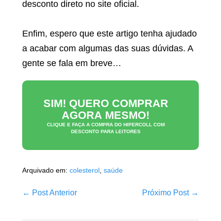
desconto direto no site oficial.
Enfim, espero que este artigo tenha ajudado
a acabar com algumas das suas dúvidas. A
gente se fala em breve…
SIM! QUERO COMPRAR
AGORA MESMO!
CLIQUE E FAÇA A COMPRA DO
HIPERCOLL
COM
DESCONTO PARA LEITORES
Arquivado em:
colesterol
,
saúde
Navegação
← Post Anterior
Próximo Post →
de
post