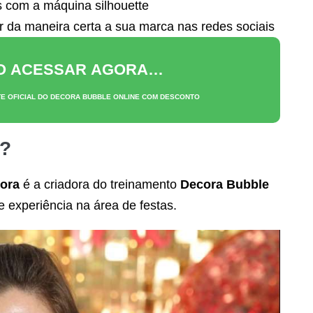
s com a máquina silhouette
 da maneira certa a sua marca nas redes sociais
RO ACESSAR AGORA…
TE OFICIAL DO
DECORA BUBBLE ONLINE
COM DESCONTO
?
ora
é a criadora do treinamento
Decora Bubble
e experiência na área de festas.