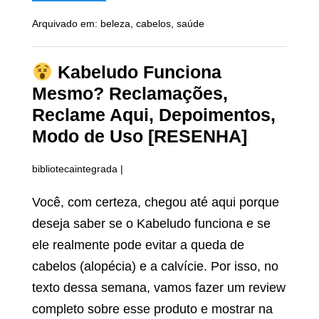
Folimax
É
Arquivado em:
beleza
,
cabelos
,
saúde
Confiável?
Composição,
Reclamações,
Depoimentos,
Kabeludo Funciona
Avaliação
[RESENHA]
Mesmo? Reclamações,
Reclame Aqui, Depoimentos,
Modo de Uso [RESENHA]
bibliotecaintegrada
|
Você, com certeza, chegou até aqui porque
deseja saber se o Kabeludo funciona e se
ele realmente pode evitar a queda de
cabelos (alopécia) e a calvície. Por isso, no
texto dessa semana, vamos fazer um review
completo sobre esse produto e mostrar na