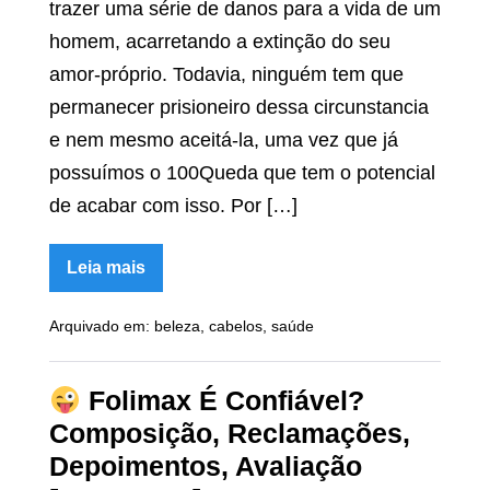
trazer uma série de danos para a vida de um
homem, acarretando a extinção do seu
amor-próprio. Todavia, ninguém tem que
permanecer prisioneiro dessa circunstancia
e nem mesmo aceitá-la, uma vez que já
possuímos o 100Queda que tem o potencial
de acabar com isso. Por […]
Leia mais
100Queda
É
Arquivado em:
beleza
,
cabelos
,
saúde
Confiável?
Fórmula,
Avaliação,
Como
Folimax É Confiável?
Usar,
Valor
Composição, Reclamações,
[RESENHA]
Depoimentos, Avaliação