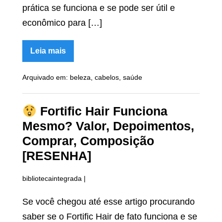
prática se funciona e se pode ser útil e
econômico para […]
Leia mais
Kabeludo
Funciona
Arquivado em:
beleza
,
cabelos
,
saúde
Mesmo?
Reclamações,
Reclame
Aqui,
Fortific Hair Funciona
Depoimentos,
Modo
Mesmo? Valor, Depoimentos,
de
Uso
Comprar, Composição
[RESENHA]
[RESENHA]
bibliotecaintegrada
|
Se você chegou até esse artigo procurando
saber se o Fortific Hair de fato funciona e se