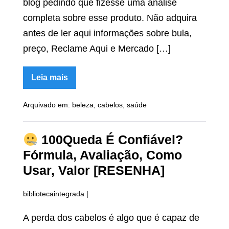
blog pedindo que fizesse uma análise
completa sobre esse produto. Não adquira
antes de ler aqui informações sobre bula,
preço, Reclame Aqui e Mercado […]
Leia mais
Happy
Hair
Arquivado em:
beleza
,
cabelos
,
saúde
Funciona?
Avaliação,
Como
Comprar,
100Queda É Confiável?
Anvisa,
Bula
Fórmula, Avaliação, Como
[RESENHA]
Usar, Valor [RESENHA]
bibliotecaintegrada
|
A perda dos cabelos é algo que é capaz de