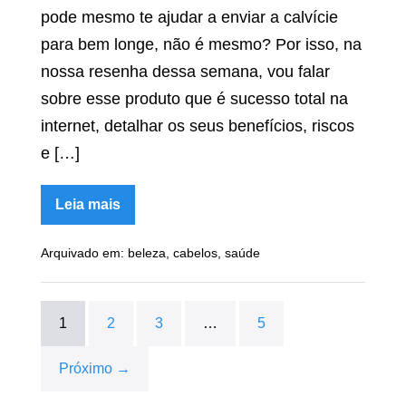
pode mesmo te ajudar a enviar a calvície
para bem longe, não é mesmo? Por isso, na
nossa resenha dessa semana, vou falar
sobre esse produto que é sucesso total na
internet, detalhar os seus benefícios, riscos
e […]
Leia mais
Fortific
Hair
Arquivado em:
beleza
,
cabelos
,
saúde
Funciona
Mesmo?
Valor,
Depoimentos,
Comprar,
1
2
3
…
5
Composição
[RESENHA]
Próximo →