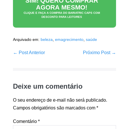
SIM! QUERO COMPRAR
AGORA MESMO!
CLIQUE E FAÇA A COMPRA DO
BARIATRIC CAPS
COM
DESCONTO PARA LEITORES
Arquivado em:
beleza
,
emagrecimento
,
saúde
Navegação
← Post Anterior
Próximo Post →
de
post
Deixe um comentário
O seu endereço de e-mail não será publicado.
Campos obrigatórios são marcados com
*
Comentário
*